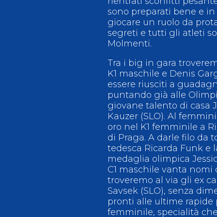
rientrati sconfitti pesant
sono preparati bene e i
giocare un ruolo da prota
segreti e tutti gli atleti
Molmenti.
Tra i big in gara trovere
K1 maschile e Denis Gar
essere riusciti a guadag
puntando già alle Olimpi
giovane talento di casa J
Kauzer (SLO). Al femmini
oro nel K1 femminile a R
di Praga. A darle filo da t
tedesca Ricarda Funk e l
medaglia olimpica Jessica
C1 maschile vanta nomi di
troveremo al via gli ex
Savsek (SLO), senza dime
pronti alle ultime rapide
femminile, specialità che