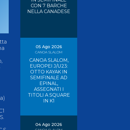
CON 7 BARCHE
Risultati On Line
Tesseramento
NELLA CANADESE
Federazione Trasparente
Safeguarding
tta
05 Ago 2026
ma
CANOA SLALOM
CANOA SLALOM,
o,
EUROPEI J/U23:
4
OTTO KAYAK IN
SEMIFINALE AD
EPINAL,
ASSEGNATI I
TITOLI A SQUARE
a)
IN K1
C1
S.
04 Ago 2026
.S.
CANOA SLALOM