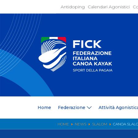
Antidoping
Calendari Agonistici
Co
Home
Federaz
Present
Statuto
Discipli
Organi
Segrete
Medagli
Anagrafi
Centri F
Home
Federazione
Attività Agonistic
Whistle
News
Comunic
HOME
NEWS
SLALOM
CANOA SLALO
Ufficio
Photoga