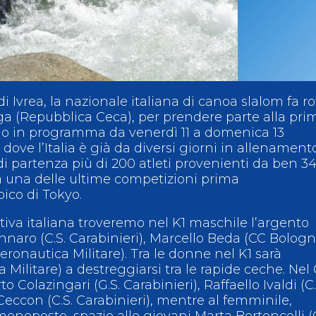
ci
Collegio degli Ufficiali di Gara
Sport per tutti
tti
Photogallery
Videogallery
Whistleblowing
Privacy Policy
Cookie policy
i Ivrea, la nazionale italiana di canoa slalom fa ro
aga (Repubblica Ceca), per prendere parte alla pri
o in programma da venerdì 11 a domenica 13
dove l’Italia è già da diversi giorni in allenament
di partenza più di 200 atleti provenienti da ben 3
rà una delle ultime competizioni prima
ico di Tokyo.
tiva italiana troveremo nel K1 maschile l’argento
aro (C.S. Carabinieri), Marcello Beda (CC Bologn
eronautica Militare). Tra le donne nel K1 sarà
 Militare) a destreggiarsi tra le rapide ceche. Nel 
to Colazingari (G.S. Carabinieri), Raffaello Ivaldi (C.
Ceccon (C.S. Carabinieri), mentre al femminile,
noposto, spazio alle giovani Marta Bertoncelli (C