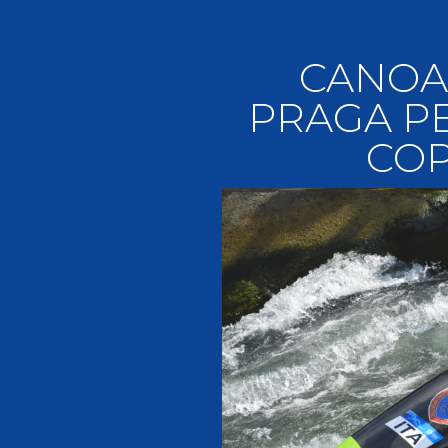
Videoga
Risultat
CANOA
PRAGA PE
CO
Giustizia federale
Contatti e organigramma
Regolamento di Giustizia
Invito Pubblico Organi di Giustizia
Corte D'Appello Federale
Tribunale Federale
Giudice Sportivo Nazionale
Safeguarding Policy