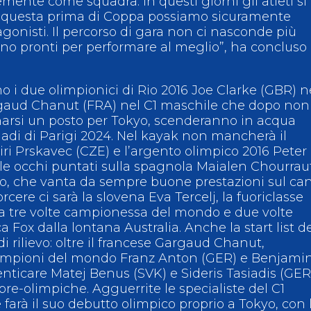
emente come squadra. In questi giorni gli atleti si
n questa prima di Coppa possiamo sicuramente
gonisti. Il percorso di gara non ci nasconde più
 sono pronti per performare al meglio”, ha concluso
mo i due olimpionici di Rio 2016 Joe Clarke (GBR) n
gaud Chanut (FRA) nel C1 maschile che dopo non
narsi un posto per Tokyo, scenderanno in acqua
adi di Parigi 2024. Nel kayak non mancherà il
iri Prskavec (CZE) e l’argento olimpico 2016 Peter
le occhi puntati sulla spagnola Maialen Chourraut
io, che vanta da sempre buone prestazioni sul ca
orcere ci sarà la slovena Eva Tercelj, la fuoriclasse
a tre volte campionessa del mondo e due volte
 Fox dalla lontana Australia. Anche la start list d
 rilievo: oltre il francese Gargaud Chanut,
 campioni del mondo Franz Anton (GER) e Benjami
nticare Matej Benus (SVK) e Sideris Tasiadis (GER
 pre-olimpiche. Agguerrite le specialiste del C1
 farà il suo debutto olimpico proprio a Tokyo, con 