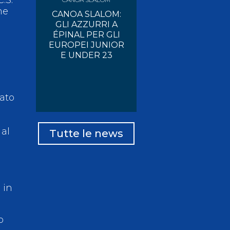
me
CANOA SLALOM:
GLI AZZURRI A
ÉPINAL PER GLI
EUROPEI JUNIOR
E UNDER 23
tato
 al
Tutte le news
 in
o