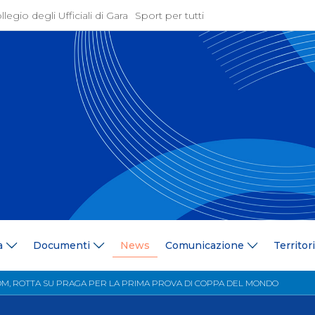
llegio degli Ufficiali di Gara
Sport per tutti
ione
Attività Agonistica
azione
Programmi e Normative
Bandi di gara
ne
Convocazioni
gramma Federale
Documentazione Tecnic
ria Federale
Risultati On Line
ere
Classifiche
ca Tesserati
FICK Coach
ederali
Iscrizioni Gare
a
Documenti
News
Comunicazione
Territor
blowing
Dual Career
azione
Territorio
M, ROTTA SU PRAGA PER LA PRIMA PROVA DI COPPA DEL MONDO
 Stampa
Comitati/Delegati Region
llery
Società Affiliate