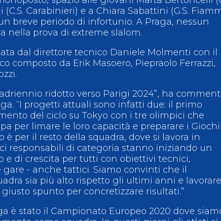
i (C.S. Carabinieri) e a Chiara Sabattini (G.S. Fiam
 un breve periodo di infortunio. A Praga, nessun
a nella prova di extreme slalom.
ata dal direttore tecnico Daniele Molmenti con il
ico composto da Erik Masoero, Piepraolo Ferrazzi,
zzi.
quadriennio ridotto verso Parigi 2024”, ha commen
. “I progetti attuali sono infatti due: il primo
nto del ciclo su Tokyo con i tre olimpici che
a per limare le loro capacità e preparare i Giochi
è per il resto della squadra, dove si lavora in
nici responsabili di categoria stanno iniziando un
 di crescita per tutti con obiettivi tecnici,
 gare - anche tattici. Siamo convinti che il
adra sia più alto rispetto gli ultimi anni e lavorare
giusto spunto per concretizzare risultati.”
aga è stato il Campionato Europeo 2020 dove siam