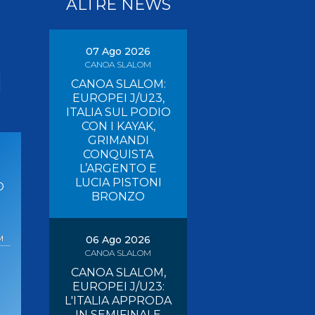
ALTRE NEWS
Pagaia Azzurra
Nuova Canoa Ricerca
Canoa Kayak on-line
07 Ago 2026
CANOA SLALOM
Convegni e Documenti
I
CANOA SLALOM:
Albo Tecnici
EUROPEI J/U23,
ITALIA SUL PODIO
CON I KAYAK,
GRIMANDI
CONQUISTA
L’ARGENTO E
LUCIA PISTONI
O
BRONZO
M
06 Ago 2026
CANOA SLALOM
CANOA SLALOM,
EUROPEI J/U23:
L'ITALIA APPRODA
IN SEMIFINALE