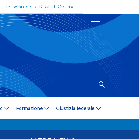
Tesseramento
Risultati On Line
Documenti
Regolamenti e Codici
Circolari
Delibere
a
Modulistica
Riforma dello Sport
Convenzioni
Area Medica
Area Assicurativa
io
Formazione
Giustizia federale
Amministrazione Trasparente
Formazione
ali
Organigramma
Diventa istruttore