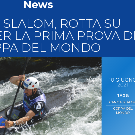
News
llery
Tesseramento
i On Line
 SLALOM, ROTTA SU
R LA PRIMA PROVA D
PPA DEL MONDO
10
GIUGN
2021
CANOA SLALO
COPPA DEL
MONDO