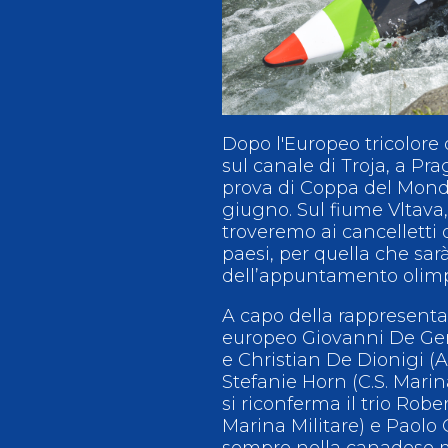
Antidoping
Calendari Agonisti
Webmail
Mappa del sito
Cerca
Conta
Dopo l'Europeo tricolore d
sul canale di Troja, a Pr
prova di Coppa del Mond
giugno. Sul fiume Vltava, 
troveremo ai cancelletti 
paesi, per quella che sa
dell’appuntamento olimp
A capo della rappresenta
europeo Giovanni De Genn
e Christian De Dionigi (A
Stefanie Horn (C.S. Marina
si riconferma il trio Rober
Marina Militare) e Paolo 
sempre nella canadese mo