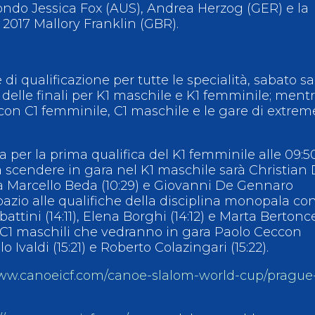
ndo Jessica Fox (AUS), Andrea Herzog (GER) e la
017 Mallory Franklin (GBR).
 di qualificazione per tutte le specialità, sabato sa
e delle finali per K1 maschile e K1 femminile; ment
on C1 femminile, C1 maschile e le gare di extrem
a per la prima qualifica del K1 femminile alle 09:5
a scendere in gara nel K1 maschile sarà Christian
 da Marcello Beda (10:29) e Giovanni De Gennaro
pazio alle qualifiche della disciplina monopala con
attini (14:11), Elena Borghi (14:12) e Marta Bertonce
 i C1 maschili che vedranno in gara Paolo Ceccon
lo Ivaldi (15:21) e Roberto Colazingari (15:22).
www.canoeicf.com/canoe-slalom-world-cup/prague