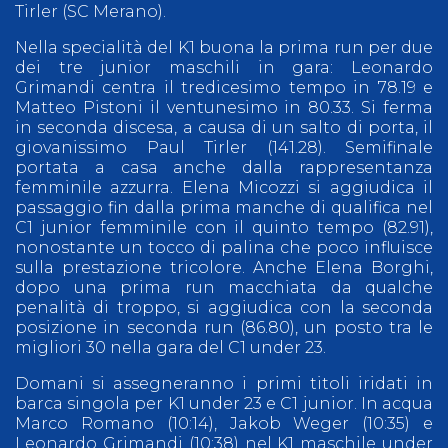
Tirler (SC Merano).
Nella specialità del K1 buona la prima run per due
dei tre junior maschili in gara: Leonardo
Grimandi centra il tredicesimo tempo in 78.19 e
Matteo Pistoni il ventunesimo in 80.33. Si ferma
in seconda discesa, a causa di un salto di porta, il
giovanissimo Paul Tirler (141.28). Semifinale
portata a casa anche dalla rappresentanza
femminile azzurra. Elena Micozzi si aggiudica il
passaggio fin dalla prima manche di qualifica nel
C1 junior femminile con il quinto tempo (82.91),
nonostante un tocco di palina che poco influisce
sulla prestazione tricolore. Anche Elena Borghi,
dopo una prima run macchiata da qualche
penalità di troppo, si aggiudica con la seconda
posizione in seconda run (86.80), un posto tra le
migliori 30 nella gara del C1 under 23.
Domani si assegneranno i primi titoli iridati in
barca singola per K1 under 23 e C1 junior. In acqua
Marco Romano (10:14), Jakob Weger (10:35) e
Leonardo Grimandi (10:38) nel K1 maschile under