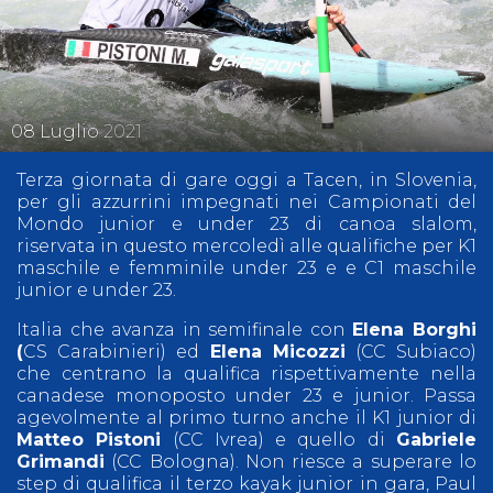
08
Luglio
2021
Terza giornata di gare oggi a Tacen, in Slovenia,
per gli azzurrini impegnati nei Campionati del
Mondo junior e under 23 di canoa slalom,
riservata in questo mercoledì alle qualifiche per K1
maschile e femminile under 23 e e C1 maschile
junior e under 23.
Italia che avanza in semifinale con
Elena Borghi
(
CS Carabinieri) ed
Elena Micozzi
(CC Subiaco)
che centrano la qualifica rispettivamente nella
canadese monoposto under 23 e junior. Passa
agevolmente al primo turno anche il K1 junior di
Matteo Pistoni
(CC Ivrea) e quello di
Gabriele
Grimandi
(CC Bologna). Non riesce a superare lo
step di qualifica il terzo kayak junior in gara, Paul