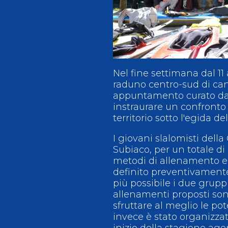
Antidoping
Calendari Agonisti
Webmail
Mappa del sito
Cerca
Conta
Nel fine settimana dal 11 
raduno centro-sud di cano
appuntamento curato dal 
instraurare un confronto d
territorio sotto l'egida d
I giovani slalomisti del
Subiaco, per un totale d
metodi di allenamento e l
definito preventivamente,
più possibile i due gruppi 
allenamenti proposti son
sfruttare al meglio le p
invece è stato organizza
inizio della stagione ago