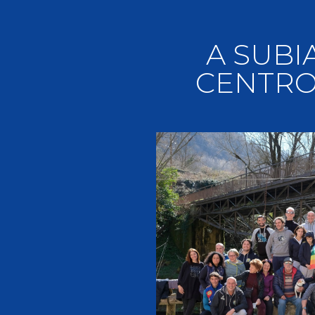
Videoga
Risultat
A SUBI
CENTRO-
Giustizia federale
Contatti e organigramma
Regolamento di Giustizia
Invito Pubblico Organi di Giustizia
Corte D'Appello Federale
Tribunale Federale
Giudice Sportivo Nazionale
Safeguarding Policy