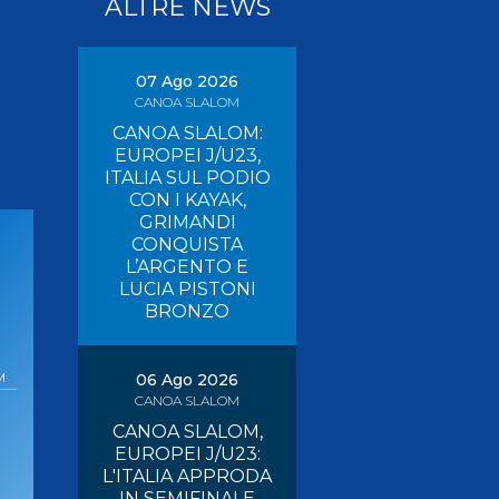
ALTRE NEWS
Pagaia Azzurra
Nuova Canoa Ricerca
Canoa Kayak on-line
07 Ago 2026
CANOA SLALOM
Convegni e Documenti
CANOA SLALOM:
Albo Tecnici
EUROPEI J/U23,
ITALIA SUL PODIO
CON I KAYAK,
GRIMANDI
CONQUISTA
L’ARGENTO E
LUCIA PISTONI
O
BRONZO
M
06 Ago 2026
CANOA SLALOM
CANOA SLALOM,
EUROPEI J/U23:
L'ITALIA APPRODA
IN SEMIFINALE