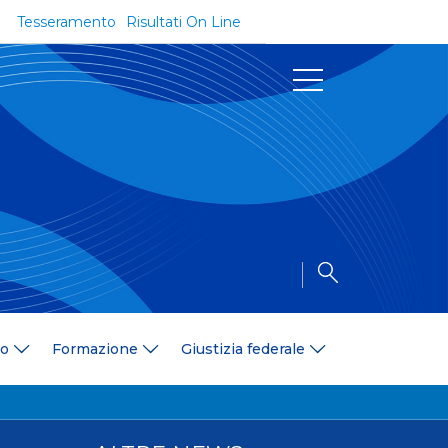
Tesseramento
Risultati On Line
Documenti
Regolamenti e Codici
Circolari
Delibere
a
Modulistica
Riforma dello Sport
Convenzioni
Area Medica
Area Assicurativa
io
Formazione
Giustizia federale
Amministrazione Trasparente
Formazione
ali
Organigramma
Diventa istruttore