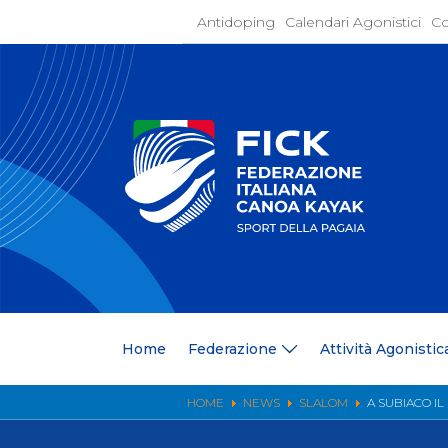
Antidoping
Calendari Agonistici
Co
Home
Federaz
Present
Statuto
Discipli
Organi
Segrete
Medagli
Anagrafi
Centri F
Home
Federazione
Attività Agonistic
Whistle
News
Comunic
HOME
NEWS
SLALOM
A SUBIACO IL
Ufficio
Photoga