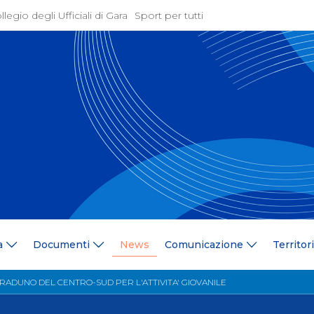
llegio degli Ufficiali di Gara
Sport per tutti
ione
Attività Agonistica
azione
Programmi e Normative
Bandi di gara
ne
Convocazioni
gramma Federale
Documentazione Tecnic
ria Federale
Risultati On Line
ere
Classifiche
ca Tesserati
FICK Coach
ederali
Iscrizioni Gare
a
Documenti
News
Comunicazione
Territor
blowing
Dual Career
azione
Territorio
 RADUNO DEL CENTRO-SUD PER L'ATTIVITA' GIOVANILE
 Stampa
Comitati/Delegati Region
llery
Società Affiliate