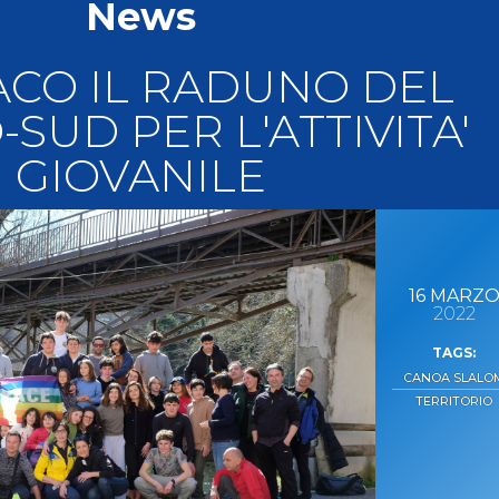
News
llery
Tesseramento
i On Line
ACO IL RADUNO DEL
SUD PER L'ATTIVITA'
GIOVANILE
16
MARZ
2022
CANOA SLALO
TERRITORIO