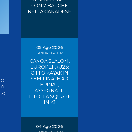
CON 7 BARCHE
Risultati On Line
Tesseramento
NELLA CANADESE
Federazione Trasparente
Safeguarding
05 Ago 2026
CANOA SLALOM
CANOA SLALOM,
EUROPEI J/U23:
OTTO KAYAK IN
SEMIFINALE AD
ub
EPINAL,
nd
ASSEGNATI I
ato
TITOLI A SQUARE
il
IN K1
04 Ago 2026
CANOA SLALOM