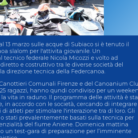
ci
Collegio degli Ufficiali di Gara
Sport per tutti
tti
Photogallery
Videogallery
Whistleblowing
Privacy Policy
Cookie policy
al 13 marzo sulle acque di Subiaco si è tenuto il
a slalom per l'attivita giovanile. Un
tecnico federale Nicola Micozzi e volto ad
iretto e costruttivo tra le diverse società del
ella direzione tecnica della Federcanoa.
la Canottieri Comunali Firenze e del Canoanium Cl
i 25 ragazzi, hanno qundi condiviso per un weeke
a vita in raduno. Il programma delle attività è st
 in accordo con le società, cercando di integrare 
di atleti per stimolare l'interazione tra di loro. Gli
o stati prevalentemente basati sulla tecnica per
otenzialità del fiume Aniene. Domenica mattina
to un test-gara di preparazione per l’imminente
nistico.