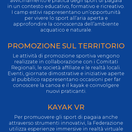
avvicinamento e pratica degli sport di pagaia
in un contesto educativo, formativo e ricreativo.
I camp estivi rappresentano un’opportunità
per vivere lo sport all’aria aperta e
approfondire la conoscenza dell’ambiente
acquatico e naturale.
PROMOZIONE SUL TERRITORIO
Le attività di promozione sportiva vengono
realizzate in collaborazione con i Comitati
Regionali, le società affiliate e le realtà locali.
Eventi, giornate dimostrative e iniziative aperte
al pubblico rappresentano occasioni per far
conoscere la canoa e il kayak e coinvolgere
nuovi praticanti.
KAYAK VR
Per promuovere gli sport di pagaia anche
attraverso strumenti innovativi, la Federazione
utilizza esperienze immersive in realtà virtuale