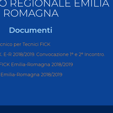
O REGIONALE EMILIA
llery
Tesseramento
ROMAGNA
i On Line
Documenti
nico per Tecnici FICK
.K. E-R 2018/2019. Convocazione 1° e 2° Incontro.
ci FICK Emilia-Romagna 2018/2019
CK Emilia-Romagna 2018/2019