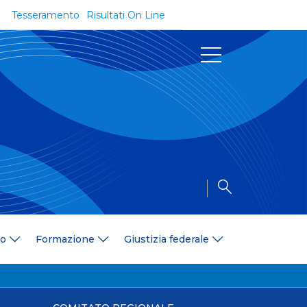
Tesseramento
Risultati On Line
Documenti
Regolamenti e Codici
Circolari
Delibere
a
Modulistica
Riforma dello Sport
Convenzioni
Area Medica
Area Assicurativa
io
Formazione
Giustizia federale
Amministrazione Trasparente
Formazione
ali
Organigramma
Diventa istruttore