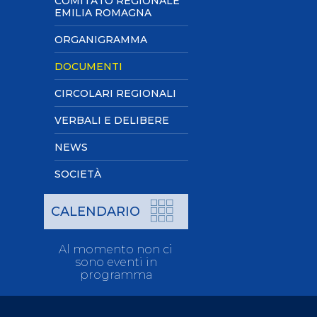
COMITATO REGIONALE
Pagaia Azzurra
EMILIA ROMAGNA
Nuova Canoa Ricerca
ORGANIGRAMMA
Canoa Kayak on-line
DOCUMENTI
Convegni e Documenti
Albo Tecnici
CIRCOLARI REGIONALI
VERBALI E DELIBERE
NEWS
SOCIETÀ
CALENDARIO
Al momento non ci
sono eventi in
programma