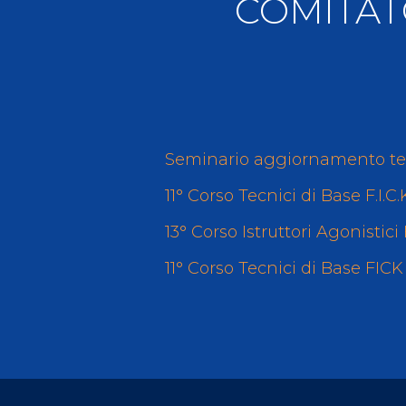
COMITAT
Videoga
Risultat
Seminario aggiornamento tec
Giustizia federale
11° Corso Tecnici di Base F.I.C
Contatti e organigramma
13° Corso Istruttori Agonisti
Regolamento di Giustizia
Invito Pubblico Organi di Giustizia
11° Corso Tecnici di Base FI
Corte D'Appello Federale
Tribunale Federale
Giudice Sportivo Nazionale
Safeguarding Policy