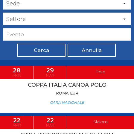
Sede
Settore
Cerca
Annulla
28
29
Polo
MAR
MAR
COPPA ITALIA CANOA POLO
ROMA EUR
GARA NAZIONALE
22
22
Slalom
MAR
MAR