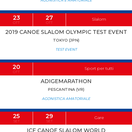
AGONISTICA E AMATORIALE
23
27
Slalom
OTT
OTT
2019 CANOE SLALOM OLYMPIC TEST EVENT
TOKYO (JPN)
TEST EVENT
20
Sport per tutti
OTT
ADIGEMARATHON
PESCANTINA (VR)
AGONISTICA AMATORIALE
25
29
Gare
SET
SET
ICF CANOE SLALOM WORLD