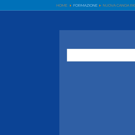
Videoga
HOME
FORMAZIONE
NUOVA CANOA RI
Risultat
Giustizia federale
Contatti e organigramma
Regolamento di Giustizia
Invito Pubblico Organi di Giustizia
Corte D'Appello Federale
Tribunale Federale
Giudice Sportivo Nazionale
Safeguarding Policy