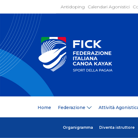
Antidoping
Calendari Agonistici
Co
Home
Federaz
Present
Statuto
Discipli
Organi
Segrete
Medagli
Anagrafi
Centri F
Home
Federazione
Attività Agonistic
Whistle
News
Comunic
Ufficio
Organigramma
Diventa istruttore
Photoga