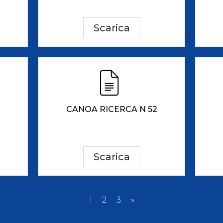
Scarica
CANOA RICERCA N 52
Scarica
1
2
3
»