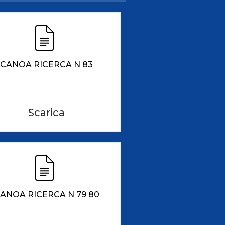
Risultati On Line
Tesseramento
Federazione Trasparente
Safeguarding
CANOA RICERCA N 83
Scarica
ANOA RICERCA N 79 80