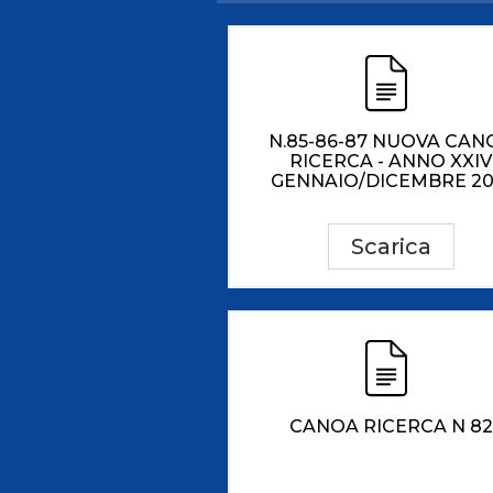
Antidoping
Calendari Agonisti
Webmail
Mappa del sito
Cerca
Conta
N.85-86-87 NUOVA CAN
RICERCA - ANNO XXIV
GENNAIO/DICEMBRE 20
Scarica
CANOA RICERCA N 82