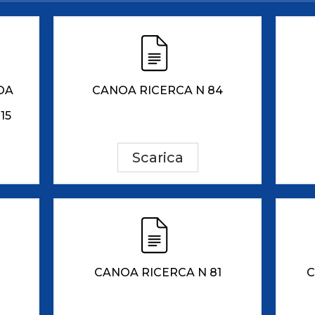
ci
Collegio degli Ufficiali di Gara
Sport per tutti
tti
Photogallery
Videogallery
Whistleblowing
Privacy Policy
Cookie policy
OA
CANOA RICERCA N 84
15
Scarica
CANOA RICERCA N 81
C