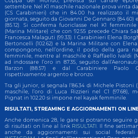
Coppa del Mondo, prevista sul canale epor
settembre. Nel K1 maschile nazionale prova vinta da
(CS Carabinieri) che in 84.00 ha realizzato il m
giornata, seguito da Giovanni De Gennaro (84.60) 
(85.12). Si conferma fuoriclasse nel K1 femminil
(Marina Militare) che con 92.55 precede Chiara Saba
Francesca Malaguti (99.33). I Carabinieri Elena Borghi
Bertoncelli (102.62) e la Marina Militare con Elena 
compongono, nell’ordine, il podio della gara na
femminile, mentre al maschile è Raffaello Ivaldi (M
ad indossare l’oro in 87.35, seguito dall’Aeronau
Barzon (88.57) e dal Carabiniere Paolo Ce
rispettivamente argento e bronzo.
Tra gli junior, si segnala l’86.34 di Michele Pistoni 
maschile, l’oro di Luca Rizzieri nel C1 (97.68), 
Pignat in 102.20 si impone nel kayak femminile.
RISULTATI, STREAMING E AGGIORNAMENTI ON LIN
Anche domenica 28, le gare si potranno seguire gra
di risultati on line al link
RISULTATI
. Il fine settim
anche da aggiornamenti sui social federal