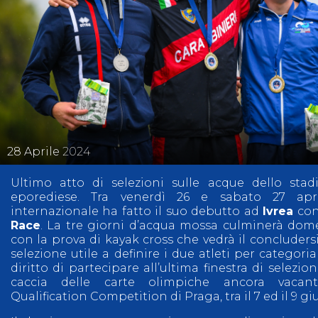
28
Aprile
2024
Ultimo atto di selezioni sulle acque dello stad
eporediese. Tra venerdì 26 e sabato 27 apri
internazionale ha fatto il suo debutto ad
Ivrea
con 
Race
. La tre giorni d’acqua mossa culminerà dome
con la prova di kayak cross che vedrà il concluders
selezione utile a definire i due atleti per categori
diritto di partecipare all’ultima finestra di selezi
caccia delle carte olimpiche ancora vacan
Qualification Competition di Praga, tra il 7 ed il 9 g