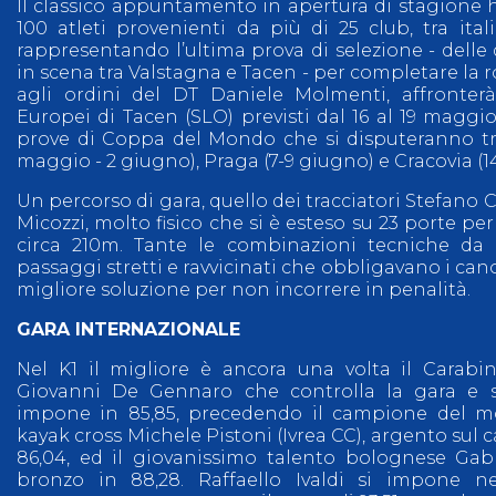
Il classico appuntamento in apertura di stagione h
100 atleti provenienti da più di 25 club, tra itali
rappresentando l’ultima prova di selezione - delle
in scena tra Valstagna e Tacen - per completare la r
agli ordini del DT Daniele Molmenti, affronter
Europei di Tacen (SLO) previsti dal 16 al 19 maggio
prove di Coppa del Mondo che si disputeranno tr
maggio - 2 giugno), Praga (7-9 giugno) e Cracovia (1
Un percorso di gara, quello dei tracciatori Stefano C
Micozzi, molto fisico che si è esteso su 23 porte per
circa 210m. Tante le combinazioni tecniche da 
passaggi stretti e ravvicinati che obbligavano i canoi
migliore soluzione per non incorrere in penalità.
GARA INTERNAZIONALE
Nel K1 il migliore è ancora una volta il Carabi
Giovanni De Gennaro che controlla la gara e s
impone in 85,85, precedendo il campione del m
kayak cross Michele Pistoni (Ivrea CC), argento sul c
86,04, ed il giovanissimo talento bolognese Gab
bronzo in 88,28. Raffaello Ivaldi si impone n