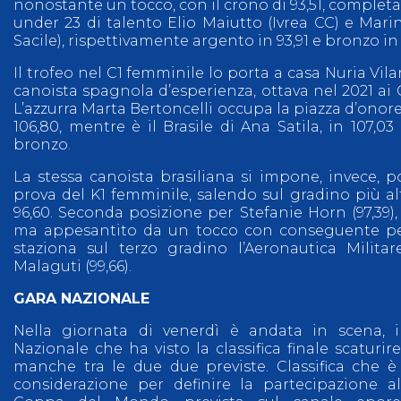
nonostante un tocco, con il crono di 93,51, complet
under 23 di talento Elio Maiutto (Ivrea CC) e Mar
Sacile), rispettivamente argento in 93,91 e bronzo in 
Il trofeo nel C1 femminile lo porta a casa Nuria Vilar
canoista spagnola d’esperienza, ottava nel 2021 ai 
L’azzurra Marta Bertoncelli occupa la piazza d’onore
106,80, mentre è il Brasile di Ana Satila, in 107,03
bronzo.
La stessa canoista brasiliana si impone, invece, 
prova del K1 femminile, salendo sul gradino più al
96,60. Seconda posizione per Stefanie Horn (97,39)
ma appesantito da un tocco con conseguente pe
staziona sul terzo gradino l’Aeronautica Milita
Malaguti (99,66).
GARA NAZIONALE
Nella giornata di venerdì è andata in scena, i
Nazionale che ha visto la classifica finale scaturir
manche tra le due due previste. Classifica che è
considerazione per definire la partecipazione a