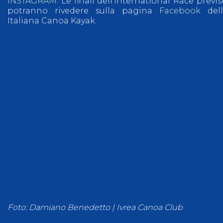
INSTAGRAM
. Le finali dell’International Race previst
potranno rivedere sulla pagina
Facebook
dell
Italiana Canoa Kayak.
Foto: Damiano Benedetto | Ivrea Canoa Club