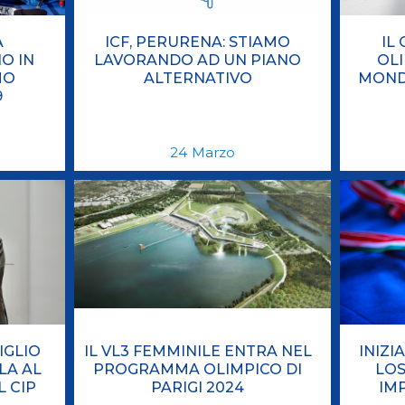
A
ICF, PERURENA: STIAMO
IL
O IN
LAVORANDO AD UN PIANO
OLI
MO
ALTERNATIVO
MONDI
9
24
Marzo
IGLIO
IL VL3 FEMMINILE ENTRA NEL
INIZI
LA AL
PROGRAMMA OLIMPICO DI
LOS
L CIP
PARIGI 2024
IMP