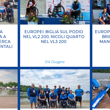
ci
Collegio degli Ufficiali di Gara
Sport per tutti
tti
Photogallery
Videogallery
Whistleblowing
Privacy Policy
Cookie policy
LA
EUROPEI: BIGLIA SUL PODIO
EUROPE
A A
NEL VL2 200, NICOLI QUARTO
BRI
ERCA
NEL VL3 200
MAN
NTALI
04
Giugno