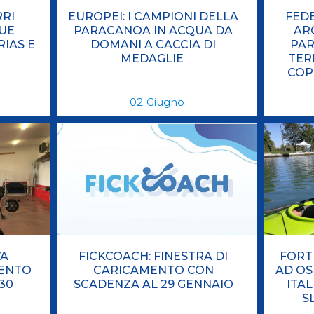
RRI
EUROPEI: I CAMPIONI DELLA
FED
UE
PARACANOA IN ACQUA DA
AR
IAS E
DOMANI A CACCIA DI
PA
MEDAGLIE
TER
COP
02
Giugno
VA
FICKCOACH: FINESTRA DI
FORT
MENTO
CARICAMENTO CON
AD OS
30
SCADENZA AL 29 GENNAIO
ITA
S