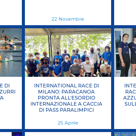
22
Novembre
E DI
INTERNATIONAL RACE DI
INT
ZZURRI
MILANO: PARACANOA
RAC
VA
PRONTA ALL’ESORDIO
AZZU
INTERNAZIONALE A CACCIA
SUL
DI PASS PARALIMPICI
25
Aprile