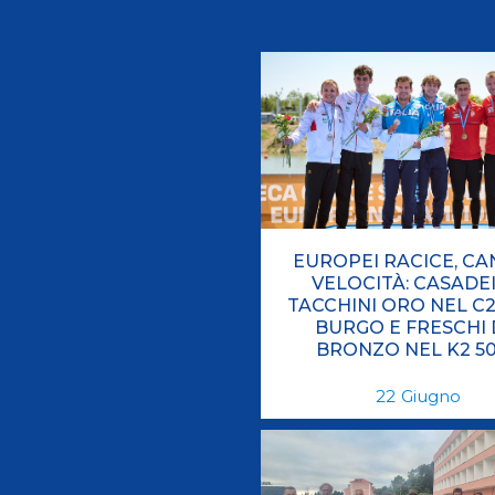
Videoga
Risultat
Giustizia federale
Contatti e organigramma
EUROPEI RACICE, C
Regolamento di Giustizia
VELOCITÀ: CASADEI
TACCHINI ORO NEL C2
Invito Pubblico Organi di Giustizia
BURGO E FRESCHI 
Corte D'Appello Federale
BRONZO NEL K2 5
Tribunale Federale
22
Giugno
Giudice Sportivo Nazionale
Safeguarding Policy