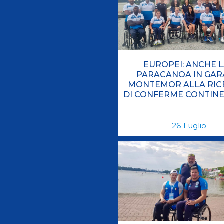
Antidoping
Calendari Agonisti
Webmail
Mappa del sito
Cerca
Conta
EUROPEI: ANCHE 
PARACANOA IN GAR
MONTEMOR ALLA RIC
DI CONFERME CONTINE
26
Luglio