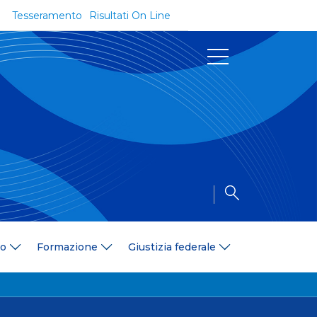
Tesseramento
Risultati On Line
Documenti
Regolamenti e Codici
Circolari
Delibere
a
Modulistica
Riforma dello Sport
Convenzioni
Area Medica
Area Assicurativa
io
Formazione
Giustizia federale
Amministrazione Trasparente
Formazione
ali
Organigramma
Diventa istruttore