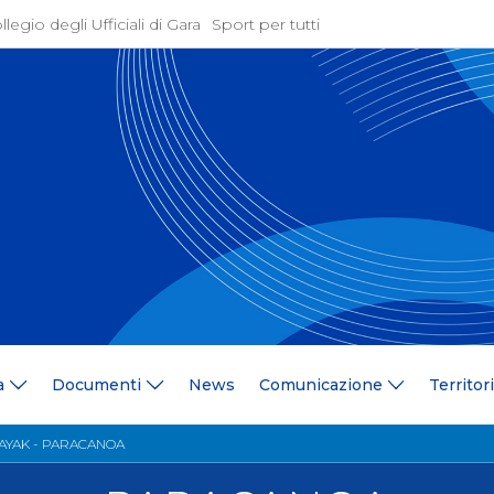
llegio degli Ufficiali di Gara
Sport per tutti
ione
Attività Agonistica
azione
Programmi e Normative
Bandi di gara
ne
Convocazioni
gramma Federale
Documentazione Tecnic
ria Federale
Risultati On Line
ere
Classifiche
ca Tesserati
FICK Coach
ederali
Iscrizioni Gare
a
Documenti
News
Comunicazione
Territor
blowing
Dual Career
azione
Territorio
KAYAK - PARACANOA
 Stampa
Comitati/Delegati Region
llery
Società Affiliate