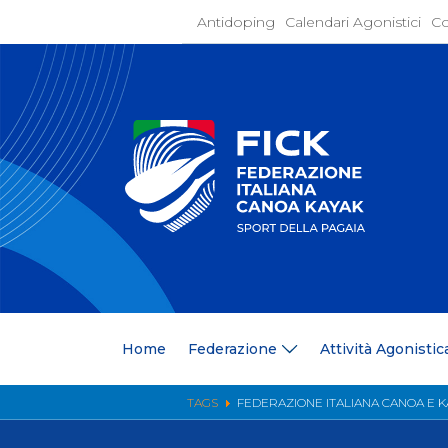
Antidoping
Calendari Agonistici
Co
Home
Federaz
Present
Statuto
Discipli
Organi
Segrete
Medagli
Anagrafi
Centri F
Home
Federazione
Attività Agonistic
Whistle
News
Comunic
TAGS
FEDERAZIONE ITALIANA CANOA E 
Ufficio
Photoga