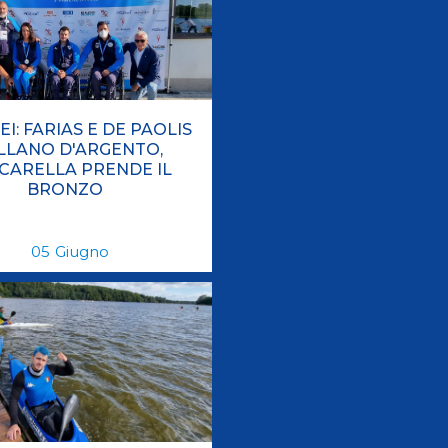
Risultati On Line
Tesseramento
Federazione Trasparente
Safeguarding
I: FARIAS E DE PAOLIS
LLANO D'ARGENTO,
CARELLA PRENDE IL
BRONZO
05
Giugno