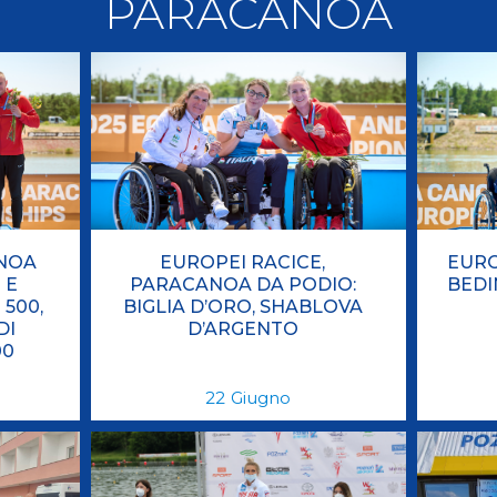
PARACANOA
llery
Tesseramento
i On Line
ANOA
EUROPEI RACICE,
EURO
 E
PARACANOA DA PODIO:
BEDI
 500,
BIGLIA D’ORO, SHABLOVA
DI
D’ARGENTO
00
22
Giugno