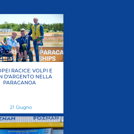
Pagaia Azzurra
Nuova Canoa Ricerca
Canoa Kayak on-line
Convegni e Documenti
Albo Tecnici
PEI RACICE: VOLPI E
N D'ARGENTO NELLA
PARACANOA
21
Giugno