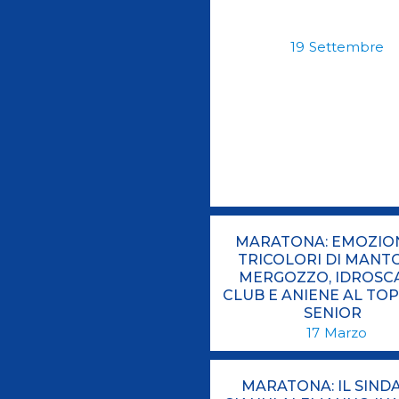
Antidoping
Calendari Agonisti
19
Settembre
Webmail
Mappa del sito
Cerca
Conta
MARATONA: EMOZION
TRICOLORI DI MANT
MERGOZZO, IDROSC
CLUB E ANIENE AL TOP
SENIOR
17
Marzo
MARATONA: IL SIND