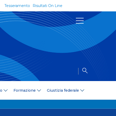
Tesseramento
Risultati On Line
Documenti
Regolamenti e Codici
Circolari
Delibere
a
Modulistica
Riforma dello Sport
Convenzioni
Area Medica
Area Assicurativa
io
Formazione
Giustizia federale
Amministrazione Trasparente
Formazione
ali
Organigramma
Diventa istruttore