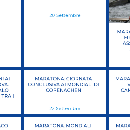
ci
Collegio degli Ufficiali di Gara
Sport per tutti
20
Settembre
tti
Photogallery
Videogallery
Whistleblowing
MARA
Privacy Policy
Cookie policy
FI
AS
I AI
MARATONA: GIORNATA
MARAT
OVA.
CONCLUSIVA AI MONDIALI DI
ALO
COPENAGHEN
CA
 TRA I
22
Settembre
ACO
MARATONA: MONDIALI;
MARA