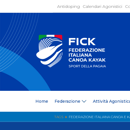
Antidoping
Calendari Agonistici
Co
Home
Federaz
Present
Statuto
Discipli
Organi
Segrete
Medagli
Anagrafi
Centri F
Home
Federazione
Attività Agonistic
Whistle
News
Comunic
TAGS
FEDERAZIONE ITALIANA CANOA E 
Ufficio
Photoga