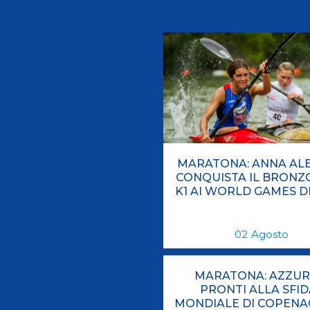
Videoga
Risultat
Giustizia federale
Contatti e organigramma
MARATONA: ANNA ALB
Regolamento di Giustizia
CONQUISTA IL BRONZ
K1 AI WORLD GAMES DI
Invito Pubblico Organi di Giustizia
Corte D'Appello Federale
Tribunale Federale
02
Agosto
Giudice Sportivo Nazionale
Safeguarding Policy
MARATONA: AZZUR
PRONTI ALLA SFID
MONDIALE DI COPEN