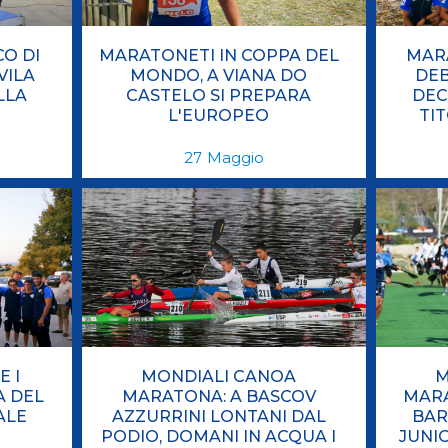
O DI
MARATONETI IN COPPA DEL
MAR
VILA
MONDO, A VIANA DO
DEB
LLA
CASTELO SI PREPARA
DEC
L'EUROPEO
TI
27
Maggio
 I
MONDIALI CANOA
M
A DEL
MARATONA: A BASCOV
MARA
ALE
AZZURRINI LONTANI DAL
BAR
PODIO, DOMANI IN ACQUA I
JUNI