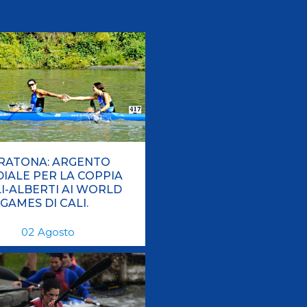
Pagaia Azzurra
Nuova Canoa Ricerca
Canoa Kayak on-line
Convegni e Documenti
Albo Tecnici
RATONA: ARGENTO
IALE PER LA COPPIA
LI-ALBERTI AI WORLD
GAMES DI CALI.
02
Agosto