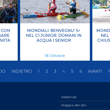
 CON
MONDIALI: BENVEGNU' 5^
MONDI
GARE
NEL C1 JUNIOR, DOMANI IN
NEL
UARTA
ACQUA I SENIOR
CHIU
18
Ottobre
ZIO
INDIETRO
1
2
3
4
5
6
AVANTI
Webmail
Mappa del sito