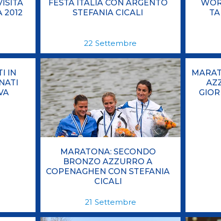
ISITA
FESTA ITALIA CON ARGENTO
WOR
 2012
STEFANIA CICALI
TA
22
Settembre
I IN
MARAT
NATI
AZ
VA
GIOR
MARATONA: SECONDO
BRONZO AZZURRO A
COPENAGHEN CON STEFANIA
CICALI
21
Settembre