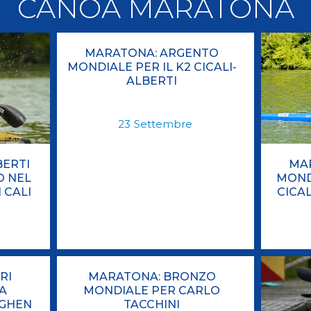
CANOA MARATONA
llery
Tesseramento
i On Line
MARATONA: ARGENTO
MONDIALE PER IL K2 CICALI-
ALBERTI
23
Settembre
ERTI
MA
O NEL
MOND
 CALI
CICA
RI
MARATONA: BRONZO
A
MONDIALE PER CARLO
AGHEN
TACCHINI