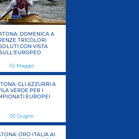
Risultati On Line
Tesseramento
Federazione Trasparente
Safeguarding
TONA: DOMENICA A
RENZE TRICOLORI
SOLUTI CON VISTA
SULL'EUROPEO
02
Maggio
ONA: GLI AZZURRI A
VILA VERDE PER I
MPIONATI EUROPEI
05
Giugno
TONA: ORO ITALIA AI