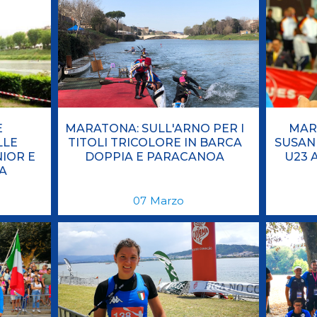
E
MARATONA: SULL'ARNO PER I
MAR
LLE
TITOLI TRICOLORE IN BARCA
SUSANN
IOR E
DOPPIA E PARACANOA
U23 
A
07
Marzo