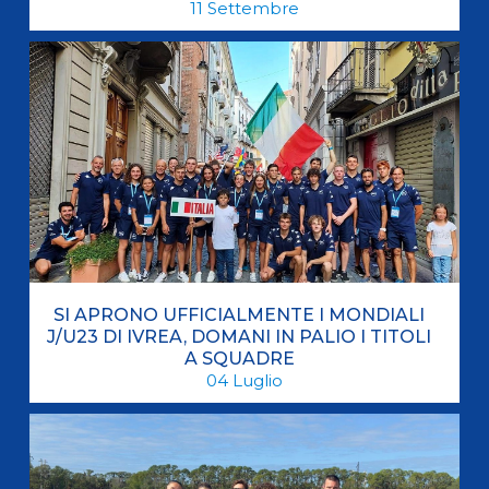
11
Settembre
SI APRONO UFFICIALMENTE I MONDIALI
J/U23 DI IVREA, DOMANI IN PALIO I TITOLI
A SQUADRE
04
Luglio