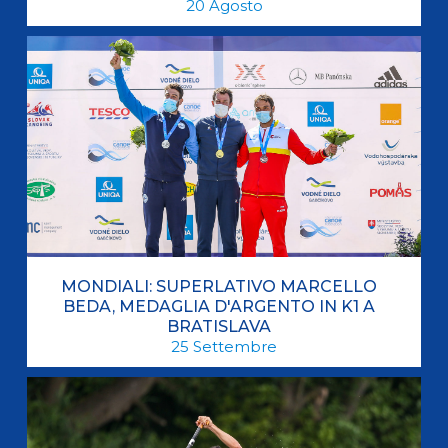
20
Agosto
MONDIALI: SUPERLATIVO MARCELLO
BEDA, MEDAGLIA D'ARGENTO IN K1 A
BRATISLAVA
25
Settembre