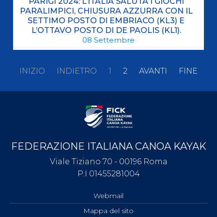
PARIGI 2024: L’ITALIA SALUTA I GIOCHI
PARALIMPICI, CHIUSURA AZZURRA CON IL
SETTIMO POSTO DI EMBRIACO (KL3) E
L’OTTAVO POSTO DI DE PAOLIS (KL1).
08
Settembre
INIZIO
INDIETRO
1
2
AVANTI
FINE
FEDERAZIONE ITALIANA CANOA KAYAK
Viale Tiziano 70 - 00196 Roma
P.I 01455281004
Webmail
Mappa del sito